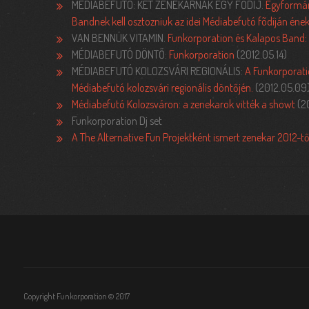
MÉDIABEFUTÓ: KÉT ZENEKARNAK EGY FŐDÍJ.
Egyformán
Bandnek kell osztozniuk az idei Médiabefutó fõdíján éne
VAN BENNÜK VITAMIN.
Funkorporation és Kalapos Band: 
MÉDIABEFUTÓ DÖNTŐ:
Funkorporation
(2012.05.14)
MÉDIABEFUTÓ KOLOZSVÁRI REGIONÁLIS:
A Funkorporati
Médiabefutó kolozsvári regionális döntőjén.
(2012.05.09
Médiabefutó Kolozsváron: a zenekarok vitték a showt
(2
Funkorporation Dj set
A The Alternative Fun Projektként ismert zenekar 2012-t
Copyright Funkorporation © 2017