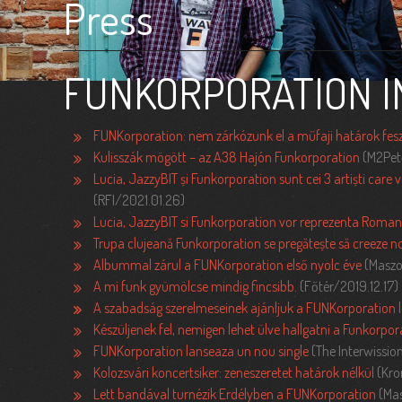
Press
FUNKORPORATION I
FUNKorporation: nem zárkózunk el a műfaji határok fes
Kulisszák mögött – az A38 Hajón Funkorporation
(M2Pető
Lucia, JazzyBIT și Funkorporation sunt cei 3 artiști care
(RFI/2021.01.26)
Lucia, JazzyBIT si Funkorporation vor reprezenta Roman
Trupa clujeană Funkorporation se pregătește să creeze no
Albummal zárul a FUNKorporation első nyolc éve
(Maszo
A mi funk gyümölcse mindig fincsibb
. (Főtér/2019.12.17)
A szabadság szerelmeseinek ajánljuk a FUNKorporation l
Készüljenek fel, nemigen lehet ülve hallgatni a Funkorpor
FUNKorporation lanseaza un nou single
(The Interwissio
Kolozsvári koncertsiker: zeneszeretet határok nélkül
(Kro
Lett bandával turnézik Erdélyben a FUNKorporation
(Mas