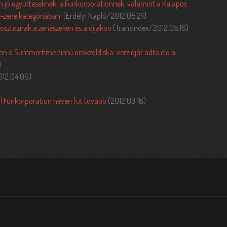
 jó együtteseknek, a Funkorporationnek, valamint a Kalapos
k-zene kategóriában.
(Erdélyi Napló/2012.05.24)
osztoznak a zenészeken és a díjakon
(Transindex/2012.05.16)
on a Summertime című örökzöld ska-verzióját adta elő a
)
012.04.06)
ől Funkorporation néven fut tovább
(2012.03.16)