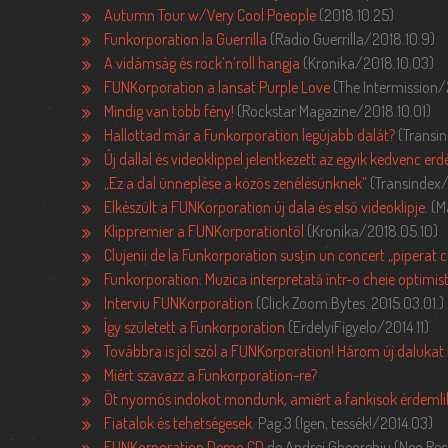
Autumn Tour w/Very Cool Poeople
(2018.10.25)
Funkorporation la Guerrilla
(Radio Guerrilla/2018.10.9)
A vidámság és rock’n’roll hangja
(Kronika/2018.10.03)
FUNKorporation a lansat Purple Love
(The Intermission/
Mindig van több fény!
(Rockstar Magazine/2018.10.01)
Hallottad már a Funkorporation legújabb dalát?
(Transin
Új dallal és videoklippel jelentkezett az egyik kedvenc er
„Ez a dal ünneplése a közös zenélésünknek”
(Transindex/
Elkészült a FUNKorporation új dala és első videoklipje.
(M
Klippremier a FUNKorporati­ontől
(Kronika/2018.05.10)
Clujenii de la Funkorporation susţin un concert „piperat c
Funkorporation: Muzica interpretată într-o cheie optimis
Interviu FUNKorporation
(Click.Zoom.Bytes. 2015.03.01.)
Így született a Funkorporation
(
ErdelyiFigyelo/2014.11)
Továbbra is jól szól a FUNKorporation! Három új dalukat
Miért szavazz a Funkorporation-re?
Öt nyomós indokot mondunk, amiért a fankisok érdemlik
Fiatalok és tehetségesek.
Pag.3 (Igen, tessék!/2014.03)
FUNKorporation Demo CD
de Andrei Gheorghiu (Neo Re