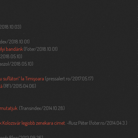
2018.10.03)
dex/2018.10.01)
délyi bandánk
(Foter/2018.10.01)
2018.05.10)
aszol/2018.05.10)
u suflători“ la Timişoara
(pressalert.ro/2017.05.17)
tă
(RFI/2015.04.06)
 mutatjuk.
(Transindex/2014.10.28)
 Kolozsvár legjobb zenekara címet
. -Rusz Péter (foter.ro/2014.04 3.)
cords Blog/2013.09.26)