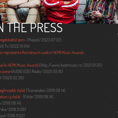
N THE PRESS
zegetésétől sem
– (Maszol/2023.07.22)
fi Tv/2022.01.04)
 vor reprezenta România în cadrul
HEMI Music Awards
.
ia la
HEMI Music Awards
(http://www.bestmusic.ro/2021.01.26)
i piese
|AUDIO (EBS Radio/2020.05.18)
l/2020.02.28)
egfrissebb dalát
(Transindex/2019.08.14)
ation új dalát
(Főtér/2019.08.14)
n/2019.08.14)
nika/2018.11.08)
zol/2018.11.02)