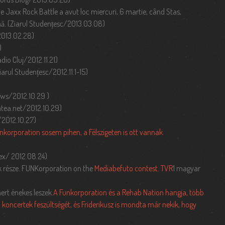
e Jaxx Rock Battle a avut loc miercuri, 6 martie, când Stas,
enă. (Ziarul Studențesc/2013.03.08)
2013.02.28)
)
Radio Cluj/2012.11.21)
Ziarul Studențesc/2012.11.1-15)
ews/2012.10.29 )
atea.net/2012.10.29)
2012.10.27)
orporation sosem pihen, a Félszigeten is ott vannak.
ex/ 2012.08.24)
 része. FUNKorporation on the
Mediabefuto contest. TVR
1 magyar
rt énekes leszek.
A Funkorporation és a Rehab Nation hangja, több
 koncertek feszültségét, és Friderikusz is mondta már nekik, hogy