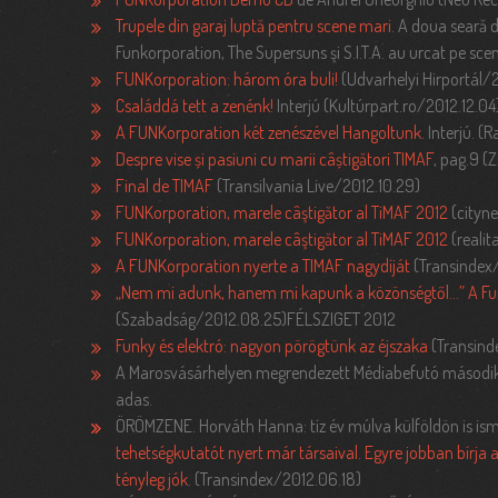
Trupele din garaj luptă pentru scene mari
. A doua seară d
Funkorporation, The Supersuns şi S.I.T.A. au urcat pe sc
FUNKorporation: három óra buli!
(Udvarhelyi Hirportál/
Családdá tett a zenénk!
Interjú (Kultúrpart.ro/2012.12.04
A FUNKorporation két zenészével Hangoltunk
. Interjú. (
Despre vise și pasiuni cu marii câștigători TIMAF
, pag.9 (
Final de TIMAF
(Transilvania Live/2012.10.29)
FUNKorporation, marele câştigător al TiMAF 2012
(cityn
FUNKorporation, marele câştigător al TiMAF 2012
(realit
A FUNKorporation nyerte a TIMAF nagydíját
(Transindex/
„Nem mi adunk, hanem mi kapunk a közönségtől…” A Funk
(Szabadság/2012.08.25)FÉLSZIGET 2012
Funky és elektró: nagyon pörögtünk az éjszaka
(Transind
A Marosvásárhelyen megrendezett Médiabefutó második
adas.
ÖRÖMZENE. Horváth Hanna: tíz év múlva külföldön is isme
tehetségkutatót nyert már társaival. Egyre jobban bírja a
tényleg jók.
(Transindex/2012.06.18)